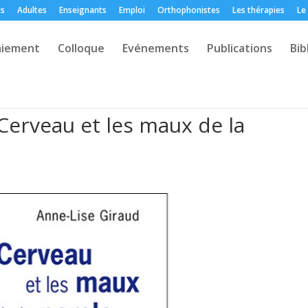
ts
Adultes
Enseignants
Emploi
Orthophonistes
Les thérapies
Le
aiement
Colloque
Evénements
Publications
Bib
 Cerveau et les maux de la