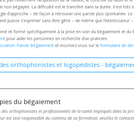
 non bégayée. La difficulté est le transfert dans la durée. Il est très 
ngle d’approche – de façon à retrouver une parole plus spontanée. Le b
tient puisse s’exprimer sans être gêné – de même que l’interlocuteur –
ômé et formé spécifiquement à la prise en soin du bégaiement et du 
ent
pour aider les personnes en recherche d’un praticien.
Association Parole Bégaiement
et inscrivez-vous sur le
formulaire de de
e des orthophonistes et logopédistes - bégaieme
apies du bégaiement
n des orthophonistes et professionnels de la santé impliqués dans la pr
ur est seul responsable du contenu de sa formation, veuillez le contac