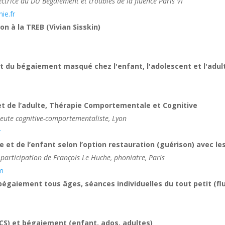
trice du DU Bégaiement et troubles de la fluence Paris VI
ie.fr
n à la TREB (Vivian Sisskin)
t du bégaiement masqué chez l'enfant, l'adolescent et l'adul
et de l’adulte, Thérapie Comportementale et Cognitive
peute cognitive-comportementaliste, Lyon
r
 et de l’enfant selon l’option restauration (guérison) avec le
 participation de François Le Huche, phoniatre, Paris
om
bégaiement tous âges, séances individuelles du tout petit (f
CS) et bégaiement (enfant, ados, adultes)