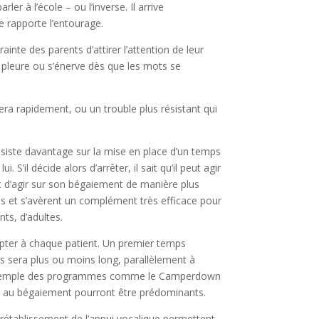
r à l’école – ou l’inverse. Il arrive
e rapporte l’entourage.
ainte des parents d’attirer l’attention de leur
 il pleure ou s’énerve dès que les mots se
era rapidement, ou un trouble plus résistant qui
insiste davantage sur la mise en place d’un temps
S’il décide alors d’arrêter, il sait qu’il peut agir
t d’agir sur son bégaiement de manière plus
us et s’avèrent un complément très efficace pour
nts, d’adultes.
dapter à chaque patient. Un premier temps
ps sera plus ou moins long, parallèlement à
s par exemple des programmes comme le Camperdown
es au bégaiement pourront être prédominants.
le rétablissement de l’appui vocalique permettent