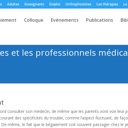
ts
Adultes
Enseignants
Emploi
Orthophonistes
Les thérapies
Le
aiement
Colloque
Evénements
Publications
Bib
es et les professionnels médic
nt
ord consulter son médecin, de même que les parents vont voir leur 
 courant des spécificités du trouble, comme l’aspect fluctuant, de fa
. De même, le fait que le bégaiement soit souvent passager chez le j