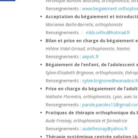
Véronique Aumont Boucand, orthophoniste, direc
Renseignements :
www.begaiement-orthophon
Acceptation du bégaiement et introductio
Marianne Baille-Barrelle, orthophoniste
Renseignements :
mbb.ortho@hotmail.fr
Bilan et prise en charge du bégaiement e
Hélène Vidal-Giraud, orthophoniste, Nantes
Renseignements :
aepvlc.fr
Bégaiement de l’enfant, de l’adolescent 
Sylvie-Elisabeth Brignone, orthophoniste, théra
Renseignements :
sylvie.brignone@wanadoo.f
Prise en charge du bégaiement de l’adulte
Nathalie Florentin, orthophoniste, Lyon, avec la
Renseignements :
parole.paroles12@gmail.c
Pratiques de thérapie orthophonique du 
Aude Fresnay, orthophoniste et formatrice
Renseignements :
audefresnay@yahoo.fr
Thérapie systémique centrée solution (A