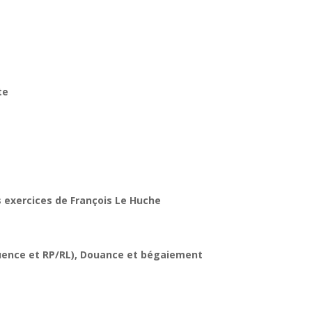
te
s exercices de François Le Huche
luence et RP/RL), Douance et bégaiement