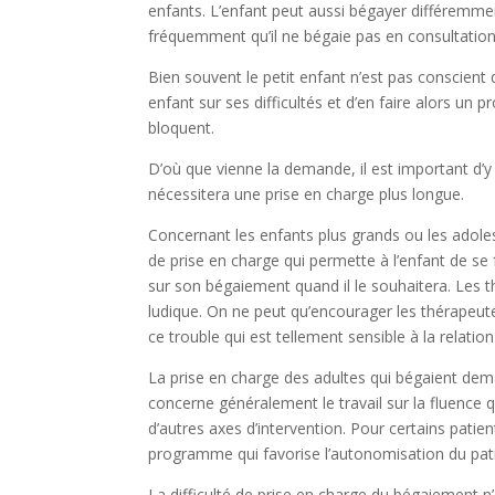
enfants. L’enfant peut aussi bégayer différemment 
fréquemment qu’il ne bégaie pas en consultation,
Bien souvent le petit enfant n’est pas conscient d
enfant sur ses difficultés et d’en faire alors un p
bloquent.
D’où que vienne la demande, il est important d’y
nécessitera une prise en charge plus longue.
Concernant les enfants plus grands ou les adolesc
de prise en charge qui permette à l’enfant de se fai
sur son bégaiement quand il le souhaitera. Les 
ludique. On ne peut qu’encourager les thérapeut
ce trouble qui est tellement sensible à la relatio
La prise en charge des adultes qui bégaient dema
concerne généralement le travail sur la fluence 
d’autres axes d’intervention. Pour certains pat
programme qui favorise l’autonomisation du pati
La difficulté de prise en charge du bégaiement n’e