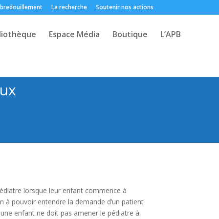
 bredouillement
La recherche
Soutenir nos actions
liothèque
Espace Média
Boutique
L’APB
aux
pédiatre lorsque leur enfant commence à
çon à pouvoir entendre la demande d’un patient
eune enfant ne doit pas amener le pédiatre à