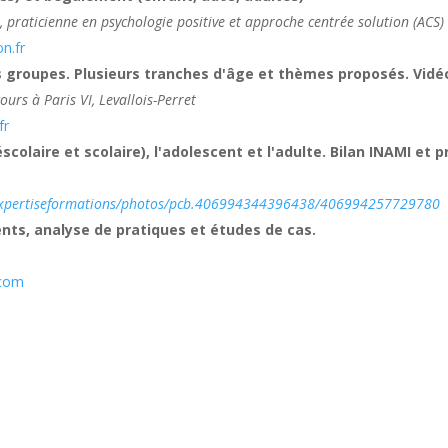
, praticienne en psychologie positive et approche centrée solution (ACS)
n.fr
 groupes. Plusieurs tranches d'âge et thèmes proposés. Vidéo
urs à Paris VI, Levallois-Perret
fr
olaire et scolaire), l'adolescent et l'adulte. Bilan INAMI et 
expertiseformations/photos/pcb.406994344396438/406994257729780
ts, analyse de pratiques et études de cas.
.com