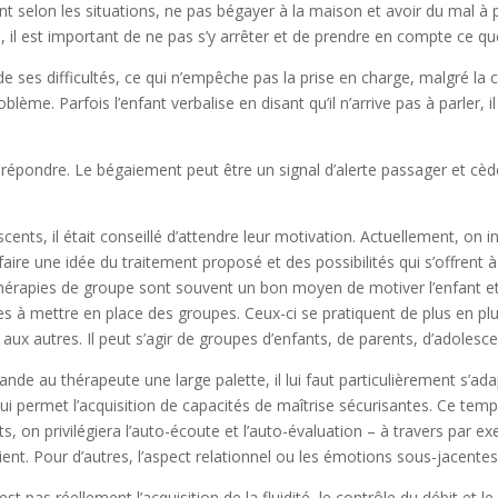
selon les situations, ne pas bégayer à la maison et avoir du mal à parle
 il est important de ne pas s’y arrêter et de prendre en compte ce qu
e ses difficultés, ce qui n’empêche pas la prise en charge, malgré la cr
roblème. Parfois l’enfant verbalise en disant qu’il n’arrive pas à parler,
 répondre. Le bégaiement peut être un signal d’alerte passager et cèd
ents, il était conseillé d’attendre leur motivation. Actuellement, on 
re une idée du traitement proposé et des possibilités qui s’offrent à lui. 
thérapies de groupe sont souvent un bon moyen de motiver l’enfant e
es à mettre en place des groupes. Ceux-ci se pratiquent de plus en pl
n aux autres. Il peut s’agir de groupes d’enfants, de parents, d’adolesce
nde au thérapeute une large palette, il lui faut particulièrement s’a
qui permet l’acquisition de capacités de maîtrise sécurisantes. Ce tem
ients, on privilégiera l’auto-écoute et l’auto-évaluation – à traver
ent. Pour d’autres, l’aspect relationnel ou les émotions sous-jacent
st pas réellement l’acquisition de la fluidité, le contrôle du débit et 