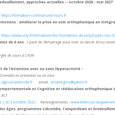
edouillement, approches actuelles -- octobre 2026 - mai 2027
-
https://formation-continue.univ-tours.fr
émotions : améliorer la prise en soin orthophonique en intégr
-
https://www.ucly.fr/formations/les-formations-de-lucly/toutes-nos
oins de 6 ans
: « pack de démarrage pour oser se lancer et/ou revoir
argée de cours à LYON
t de l’Attention avec ou sans Hyperactivité -
Grenoble en présentiel ou en visio
n-agros0.webnode.fr
email :
amand.gros@yahoo.fr
omportementale et Cognitive et rééducation orthophonique d
e ACT
 2 et 3 octobre 2023
. Renseignements :
www.bellecour-begaiement
s les âges, programmes Lidcombe, Camperdown et bredouille