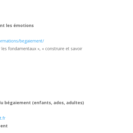
ant les émotions
-formations/begaiement/
 les fondamentaux », « construire et savoir
u bégaiement (enfants, ados, adultes)
.fr
ment