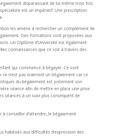
 bégaiement disparaissant de lui-même trois fois
spécialiste est un impératif. Une prescription
e.
rvention les amène à rechercher un complément de
 bégaiement. Des formations sont proposées aux
lutions. Un Diplôme d’Université est également
velles connaissances que ce soit à travers des
n enfant qui commence à bégayer. Ce sont
 « ce n’est pas vraiment un bégaiement car ce
éristiques du bégaiement est justement son
mière séance afin de mettre en place une prise
ues séances à un suivi plus conséquent de
 à conseiller d’attendre, le bégaiement
us habitués aux difficultés d’expression des