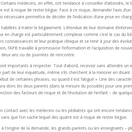
 Certains médecins, en effet, ont tendance à conseiller d’attendre, le
e est à risque de rester bègue. Face à ce risque, demander l’avis d’un 
i nécessaire permettra de décider de l’indication d’une prise en charg
x habilités à traiter le bégaiement. L’étendue de leur domaine d’inte
rise en charge est particulièrement complexe comme c’est le cas du
urs connaissances et leur pratique clinique et se tenir à jour des évo
ion, l’APB travaille à promouvoir l’information et l’acquisition de nou
es deux ans ou de journées de rencontre.
sont importants à respecter. Tout d’abord, recevoir sans attendre u
e part de leur inquiétude, même s’ils cherchent à la minorer en disant
début de certaines phrases, ou quand il est fatigué ». Une des caract
evra donc les deux parents (dans la mesure du possible) pour une pre
nction des facteurs de risque et de l’évolution de l’enfant – de quelq
n contact avec les médecins ou les pédiatres qui ont encore tendance
 sans que l’on sache lequel des quatre est à risque de rester bègue.
 à l’origine de la demande, les grands-parents ou les enseignants – pl