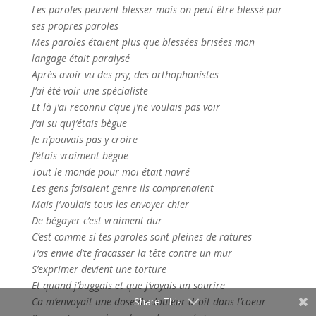
Les paroles peuvent blesser mais on peut être blessé par
ses propres paroles
Mes paroles étaient plus que blessées brisées mon
langage était paralysé
Après avoir vu des psy, des orthophonistes
J’ai été voir une spécialiste
Et là j’ai reconnu c’que j’ne voulais pas voir
J’ai su qu’j’étais bègue
Je n’pouvais pas y croire
J’étais vraiment bègue
Tout le monde pour moi était navré
Les gens faisaient genre ils comprenaient
Mais j’voulais tous les envoyer chier
De bégayer c’est vraiment dur
C’est comme si tes paroles sont pleines de ratures
T’as envie d’te fracasser la tête contre un mur
S’exprimer devient une torture
Et quand j’buggais et que j’voyais un sourire
Ca m’envoyait une dose de douleur droit dans l’coeur
Share This