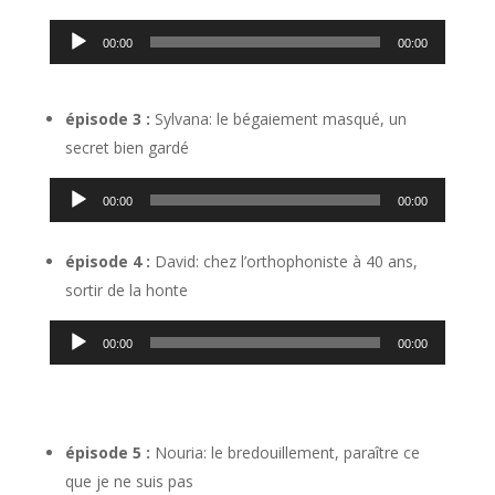
Lecteur
00:00
00:00
audio
épisode 3 :
Sylvana: le bégaiement masqué, un
secret bien gardé
Lecteur
00:00
00:00
audio
épisode 4 :
David: chez l’orthophoniste à 40 ans,
sortir de la honte
Lecteur
00:00
00:00
audio
épisode 5 :
Nouria: le bredouillement, paraître ce
que je ne suis pas