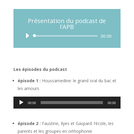
Présentation du podcast de
l'APB
Lecteur
00:00
audio
Les épisodes du podcast
épisode 1 :
Houssamedine: le grand oral du bac et
les amours
Lecteur
00:00
00:00
audio
épisode 2 :
Faustine, Ilyes et Gaspard: l’école, les
parents et les groupes en orthophonie