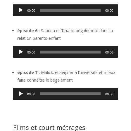
Lecteur
00:00
00:00
audio
épisode 6 :
Sabrina et Tina: le bégaiement dans la
relation parents-enfant
Lecteur
00:00
00:00
audio
épisode 7 :
Malick: enseigner à l’université et mieux
faire connaître le bégaiement
Lecteur
00:00
00:00
audio
Films et court métrages