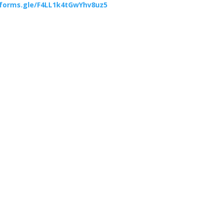
/forms.gle/
F4LL1k4tGwYhv8uz5