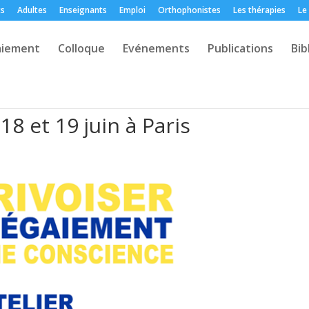
ts
Adultes
Enseignants
Emploi
Orthophonistes
Les thérapies
Le
aiement
Colloque
Evénements
Publications
Bib
18 et 19 juin à Paris